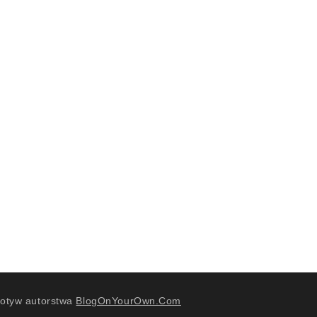
otyw autorstwa
BlogOnYourOwn.Com