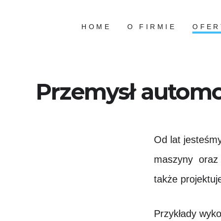
Przejdź
do
HOME
O FIRMIE
OFER
treści
Przemysł automo
Od lat jesteśm
maszyny oraz d
także projektu
Przykłady wyko